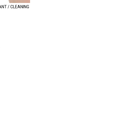
ANT / CLEANING
 APRON