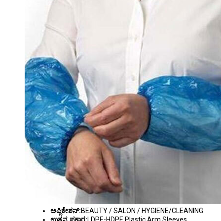
ಅಪ್ಲಿಕೇಶನ್:
BEAUTY / SALON / HYGIENE/CLEANING
ಉತ್ಪನ್ನ ಪ್ರಕಾರ:
LDPE-HDPE Plastic Arm Sleeves