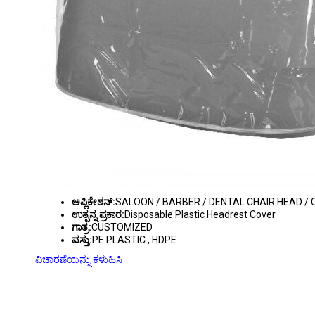
ಅಪ್ಲಿಕೇಶನ್:
SALOON / BARBER / DENTAL CHAIR HEAD /
ಉತ್ಪನ್ನ ಪ್ರಕಾರ:
Disposable Plastic Headrest Cover
ಗಾತ್ರ:
CUSTOMIZED
ವಸ್ತು:
PE PLASTIC , HDPE
ವಿಚಾರಣೆಯನ್ನು ಕಳುಹಿಸಿ
LDPE PLASTIC DISPOSABLE HAND GLOVE