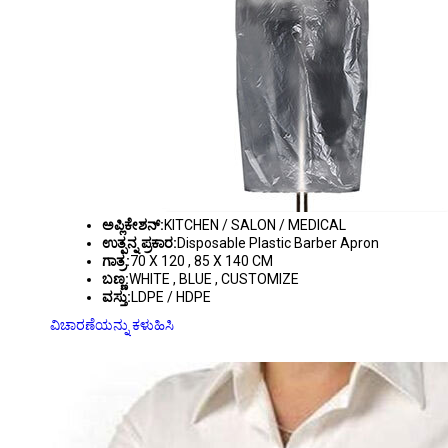
ಅಪ್ಲಿಕೇಶನ್:
KITCHEN / SALON / MEDICAL
ಉತ್ಪನ್ನ ಪ್ರಕಾರ:
Disposable Plastic Barber Apron
ಗಾತ್ರ:
70 X 120 , 85 X 140 CM
ಬಣ್ಣ:
WHITE , BLUE , CUSTOMIZE
ವಸ್ತು:
LDPE / HDPE
ವಿಚಾರಣೆಯನ್ನು ಕಳುಹಿಸಿ
LDPE-HDPE PLASTIC ARM SLEEVES