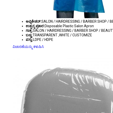
ಅಪ್ಲಿಕೇಶನ್:
SALON / HAIRDRESSING / BARBER SHOP / 
ಉತ್ಪನ್ನ ಪ್ರಕಾರ:
Disposable Plastic Salon Apron
ಗಾತ್ರ:
SALON / HAIRDRESSING / BARBER SHOP / BEAUT
ಬಣ್ಣ:
TRANSPARENT ,WHITE / CUSTOMIZE
ವಸ್ತು:
LDPE / HDPE
ವಿಚಾರಣೆಯನ್ನು ಕಳುಹಿಸಿ
DISPOSABLE PLASTIC HEADREST COVER