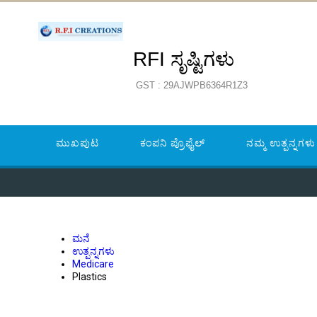
RFI ಸೃಷ್ಟಿಗಳು
GST : 29AJWPB6364R1Z3
ಮುಖಪುಟ
ಕಂಪನಿ ಪ್ರೊಫೈಲ್
ನಮ್ಮ ಉತ್ಪನ್ನಗಳು
ಮನೆ
ಉತ್ಪನ್ನಗಳು
Medicare
Plastics