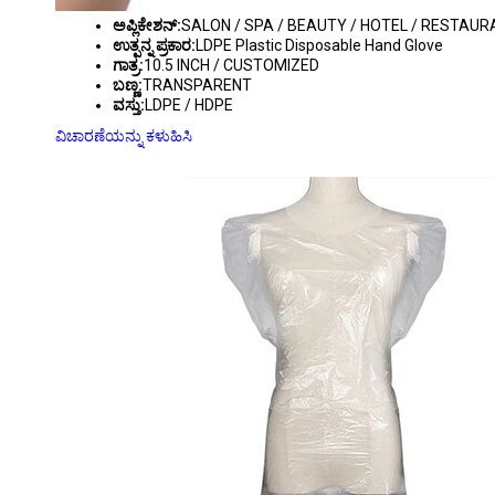
ಅಪ್ಲಿಕೇಶನ್:
SALON / SPA / BEAUTY / HOTEL / RESTAUR
ಉತ್ಪನ್ನ ಪ್ರಕಾರ:
LDPE Plastic Disposable Hand Glove
ಗಾತ್ರ:
10.5 INCH / CUSTOMIZED
ಬಣ್ಣ:
TRANSPARENT
ವಸ್ತು:
LDPE / HDPE
ವಿಚಾರಣೆಯನ್ನು ಕಳುಹಿಸಿ
LDPE / HDPE DISPOSABLE PLASTIC BARBER