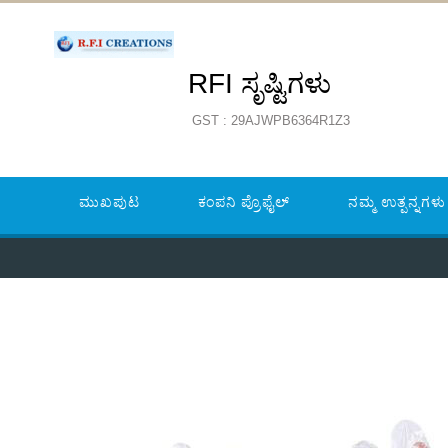
RFI ಸೃಷ್ಟಿಗಳು
GST : 29AJWPB6364R1Z3
ಮುಖಪುಟ
ಕಂಪನಿ ಪ್ರೊಫೈಲ್
ನಮ್ಮ ಉತ್ಪನ್ನಗಳು